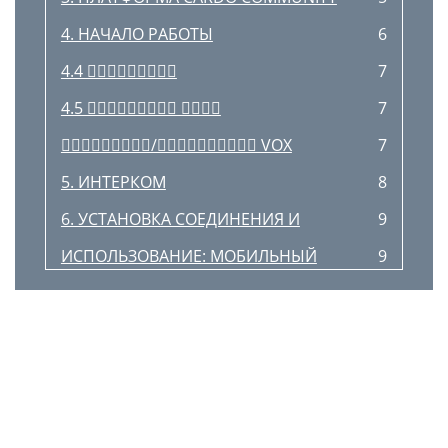
4. НАЧАЛО РАБОТЫ
6
4.4 
7
4.5  
7
/ VOX
7
5. ИНТЕРКОМ
8
6. УСТАНОВКА СОЕДИНЕНИЯ И
9
ИСПОЛЬЗОВАНИЕ: МОБИЛЬНЫЙ
9
ТЕЛЕФОН, GPS, МР3-ПЛЕЕР
9
10
Q1 / Q1 TeamSet™
11
7. FM РАДИО
12
8. ПОИСК И УСТРАНЕНИЕ
13