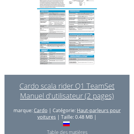
Cardo scala rider Q1 TeamSet
Manuel d'utilisateur (2 pages)
marque:
Cardo
| Catégorie:
Haut-parleurs pour
voitures
| Taille: 0.48 MB |
Table des matières