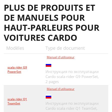
PLUS DE PRODUITS ET
DE MANUELS POUR
HAUT-PARLEURS POUR
VOITURES CARDO
Modèles
Type de document
Manuel d'utilisateur
scala rider G9
Инструкция по эксплуатации
PowerSet
Cardo scala rider G9 PowerSet,
2 pages
Manuel d'utilisateur
scala rider Q1
Инструкция по эксплуатации
TeamSet
Cardo scala rider Q1 TeamSet,