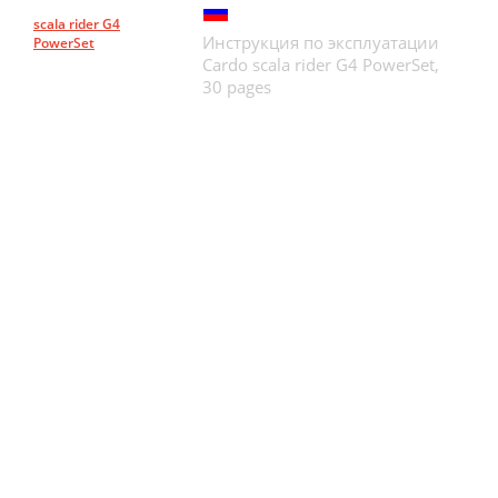
scala rider G4
Инструкция по эксплуатации
PowerSet
Cardo scala rider G4 PowerSet,
30 pages