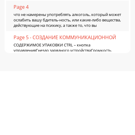
Page 4
что не намерены употреблять алкоголь, который может
ослабить вашу бдитель-ность, или какие-либо вещества,
действующие на психику, а также то, что вы
Page 5 - СОЗДАНИЕ КОММУНИКАЦИОННОЙ
СОДЕРЖИМОЕ УПАКОВКИ CTRL – кнопка
управленияГнездо зарядного устройстваГромкость
звука - меньшеГромкость звука - большеПРИМЕЧАНИЕ:
Использование двух
Page 6 - ДЕМОНТАЖ
English РусскийСтационарное зарядное устройство2
Универсальных гаечных ключa2 Набота Креплений -
липучек2 МР3 кабеля2 Держателя МР3 кабеля2 Клейких
пл
Page 7 - ГАРНИТУРОЙ
ДЛЯ СОЗДАНИЯ КОММУНИКАЦИОННОЙ ПАРЫ SCALA
RIDER TEAMSET - МОБИЛЬНЫЙ TЕЛЕФОН1. Включить
телефон и убедиться в том, что его функция Bluetooth
активир