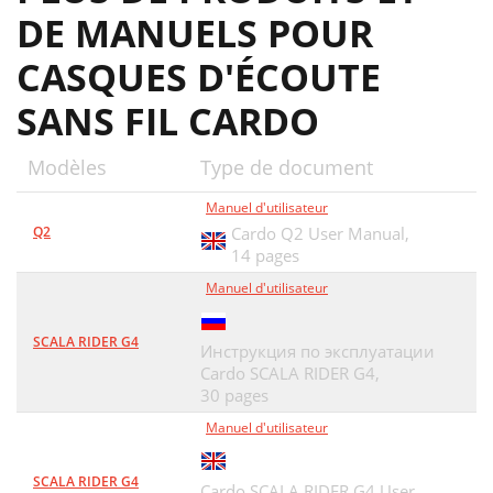
DE MANUELS POUR
CASQUES D'ÉCOUTE
SANS FIL CARDO
Modèles
Type de document
Manuel d'utilisateur
Q2
Cardo Q2 User Manual,
14 pages
Manuel d'utilisateur
SCALA RIDER G4
Инструкция по эксплуатации
Cardo SCALA RIDER G4,
30 pages
Manuel d'utilisateur
SCALA RIDER G4
Cardo SCALA RIDER G4 User