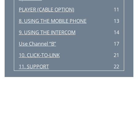
PLAYER (CABLE OPTION)
11
8. USING THE MOBILE PHONE
13
9. USING THE INTERCOM
14
Use Channel “B”
17
10. CLICK-TO-LINK
21
11. SUPPORT
22
12. NOTICES
23
IMPORTANT
23